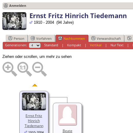
Anmelden
Ernst Fritz Hinrich Tiedemann
1910 - 2004 (94 Jahre)
Person
Vorfahren
Nachkommen
Verwandtschaft
Generationen:
Standard
|
Kompakt
|
Vertikal
|
Nur Text
|
Ziehen oder scrollen, um mehr zu sehen
Ernst Fritz
Hinrich
Tiedemann
Beate
1910-2004