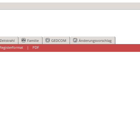
Zeitstrahl
Familie
GEDCOM
Änderungsvorschlag
Registerformat
|
PDF