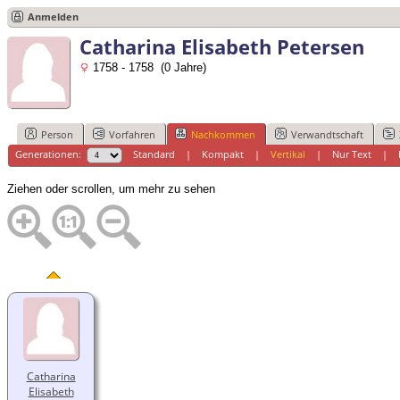
Anmelden
Catharina Elisabeth Petersen
1758 - 1758 (0 Jahre)
Person
Vorfahren
Nachkommen
Verwandtschaft
Generationen:
Standard
|
Kompakt
|
Vertikal
|
Nur Text
|
Ziehen oder scrollen, um mehr zu sehen
Catharina
Elisabeth