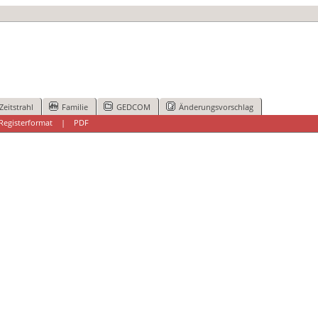
Zeitstrahl
Familie
GEDCOM
Änderungsvorschlag
Registerformat
|
PDF