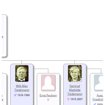
ene
-
Willi Max
Gertrud
Tiedemann
Mathilde
Tiedemann
se
Erna Paulsen
Augus
1918-1999
tha
Friedrich
1919-2007
1920-2