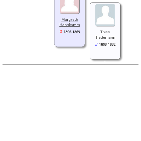
Margreth
Hahnkamm
Thies
1806-1869
Tiedemann
1808-1882