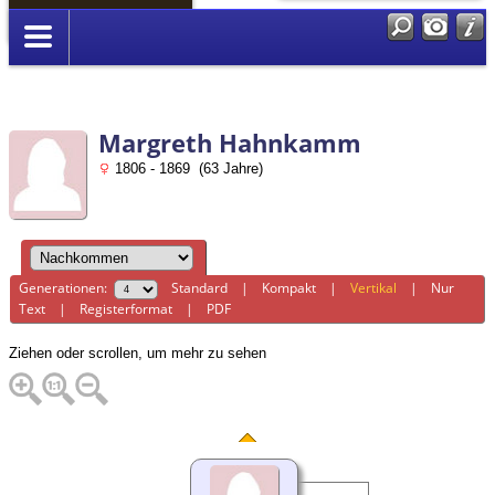
Anmelden
Margreth Hahnkamm
1806 - 1869 (63 Jahre)
Generationen:
Standard
|
Kompakt
|
Vertikal
|
Nur
Text
|
Registerformat
|
PDF
Ziehen oder scrollen, um mehr zu sehen