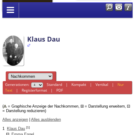
Anmelden
Klaus Dau
Generationen:
Standard
|
Kompakt
|
Vertikal
|
Nur
Text
|
Registerformat
|
PDF
(
= Graphische Anzeige der Nachkommen,
= Darstellung erweitern,
= Darstellung reduzieren)
Alles anzeigen
|
Alles ausblenden
[1]
1
Klaus Dau
Emma Engel