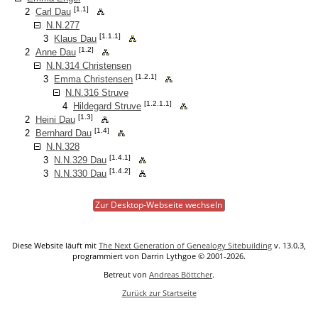
[1.1]
2
Carl Dau
N.N.277
[1.1.1]
3
Klaus Dau
[1.2]
2
Anne Dau
N.N.314 Christensen
[1.2.1]
3
Emma Christensen
N.N.316 Struve
[1.2.1.1]
4
Hildegard Struve
[1.3]
2
Heini Dau
[1.4]
2
Bernhard Dau
N.N.328
[1.4.1]
3
N.N.329 Dau
[1.4.2]
3
N.N.330 Dau
Zur Desktop-Webseite wechseln
Diese Website läuft mit
The Next Generation of Genealogy Sitebuilding
v. 13.0.3,
programmiert von Darrin Lythgoe © 2001-2026.
Betreut von
Andreas Böttcher
.
Zurück zur Startseite