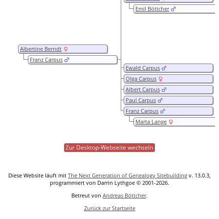
Emil Böttcher
Albertine Berndt
Franz Carpus
Ewald Carpus
Olga Carpus
Albert Carpus
Paul Carpus
Franz Carpus
Marta Lange
Zur Desktop-Webseite wechseln
Diese Website läuft mit
The Next Generation of Genealogy Sitebuilding
v. 13.0.3,
programmiert von Darrin Lythgoe © 2001-2026.
Betreut von
Andreas Böttcher
.
Zurück zur Startseite