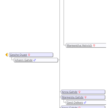
Margaretha Heinrich
Gesche Quast
Johann Gahde
Anna Gahde
Margareta Gahde
Gerd Oelkers
Anna Gahde