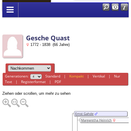
Anmelden
Gesche Quast
1772 - 1838 (66 Jahre)
Generationen:
Standard
|
Kompakt
|
Vertikal
|
Nur
Text
|
Registerformat
|
PDF
Ziehen oder scrollen, um mehr zu sehen
Ernst Gahde
Margaretha Heinrich