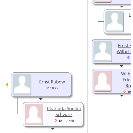
D
Ernst F
Wilhel
1
Wilhe
Fried
Ernst Rubow
Ru
1806-
183
Charlotta Sophia
Schwarz
1811-1868