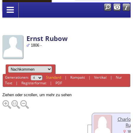
Anmelden
Ernst Rubow
1806 -
Generationen:
Standard
|
Kompakt
|
Vertikal
|
Nur
Text
|
Registerformat
|
PDF
Ziehen oder scrollen, um mehr zu sehen
Charlot
Ru
183