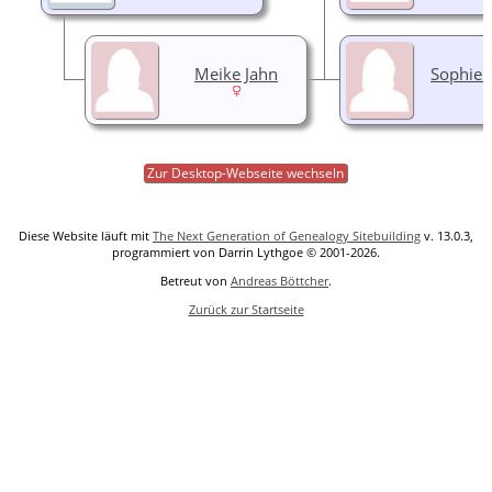
Meike Jahn
Sophie 
Zur Desktop-Webseite wechseln
Diese Website läuft mit
The Next Generation of Genealogy Sitebuilding
v. 13.0.3,
programmiert von Darrin Lythgoe © 2001-2026.
Betreut von
Andreas Böttcher
.
Zurück zur Startseite