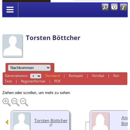
Anmelden
Torsten Böttcher
Generationen:
Standard
|
Kompakt
|
Vertikal
|
Nur
Text
|
Registerformat
|
PDF
Ziehen oder scrollen, um mehr zu sehen
Ann
Torsten Böttcher
Bött