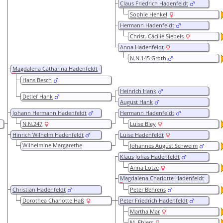
Claus Friedrich Hadenfeldt
Sophie Henkel
Hermann Hadenfeldt
Christ. Cäcilie Siebels
Anna Hadenfeldt
N.N.145 Groth
Magdalena Catharina Hadenfeldt
Hans Besch
Heinrich Hank
Detlef Hank
August Hank
Johann Hermann Hadenfeldt
Hermann Hadenfeldt
N.N.247
Luise Bley
Hinrich Wilhelm Hadenfeldt
Luise Hadenfeldt
Wilhelmine Margarethe
Johannes August Schweim
Krabbnhöft
Klaus Jofias Hadenfeldt
Anna Lotze
Magdalena Charlotte Hadenfeldt
Christian Hadenfeldt
Peter Behrens
Dorothea Charlotte Haß
Peter Friedrich Hadenfeldt
Martha Mar
M. Ehlers