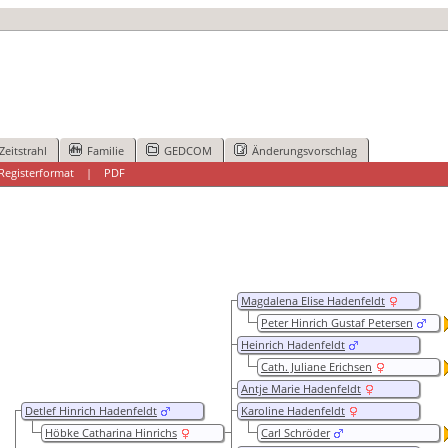
Zeitstrahl
Familie
GEDCOM
Änderungsvorschlag
Registerformat
|
PDF
Magdalena Elise Hadenfeldt
Peter Hinrich Gustaf Petersen
Heinrich Hadenfeldt
Cath. Juliane Erichsen
Antje Marie Hadenfeldt
Detlef Hinrich Hadenfeldt
Karoline Hadenfeldt
Höbke Catharina Hinrichs
Carl Schröder