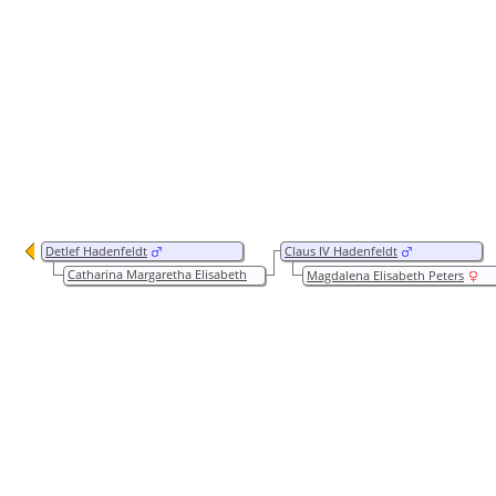
Detlef Hadenfeldt
Claus IV Hadenfeldt
Catharina Margaretha Elisabeth
Magdalena Elisabeth Peters
von Rein