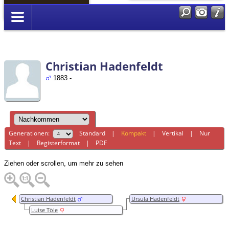
Anmelden
Christian Hadenfeldt
1883 -
Generationen:
Standard
|
Kompakt
|
Vertikal
|
Nur
Text
|
Registerformat
|
PDF
Ziehen oder scrollen, um mehr zu sehen
Christian Hadenfeldt
Ursula Hadenfeldt
Luise Töle