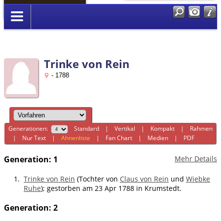
Anmelden
Trinke von Rein
- 1788
Generationen:
Standard
|
Vertikal
|
Kompakt
|
Rahmen
|
Nur Text
|
Ahnenliste
|
Fan Chart
|
Medien
|
PDF
Generation: 1
Mehr Details
1.
Trinke von Rein
(Tochter von
Claus von Rein
und
Wiebke
Ruhe
); gestorben am 23 Apr 1788 in Krumstedt.
Generation: 2