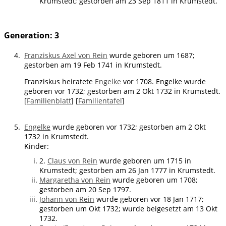
Krumstedt; gestorben am 23 Sep 1811 in Krumstedt.
Generation: 3
4.
Franziskus Axel von Rein
wurde geboren um 1687;
gestorben am 19 Feb 1741 in Krumstedt.
Franziskus heiratete
Engelke
vor 1708. Engelke wurde
geboren vor 1732; gestorben am 2 Okt 1732 in Krumstedt.
[
Familienblatt
] [
Familientafel
]
5.
Engelke
wurde geboren vor 1732; gestorben am 2 Okt
1732 in Krumstedt.
Kinder:
2.
Claus von Rein
wurde geboren um 1715 in
Krumstedt; gestorben am 26 Jan 1777 in Krumstedt.
Margaretha von Rein
wurde geboren um 1708;
gestorben am 20 Sep 1797.
Johann von Rein
wurde geboren vor 18 Jan 1717;
gestorben um Okt 1732; wurde beigesetzt am 13 Okt
1732.