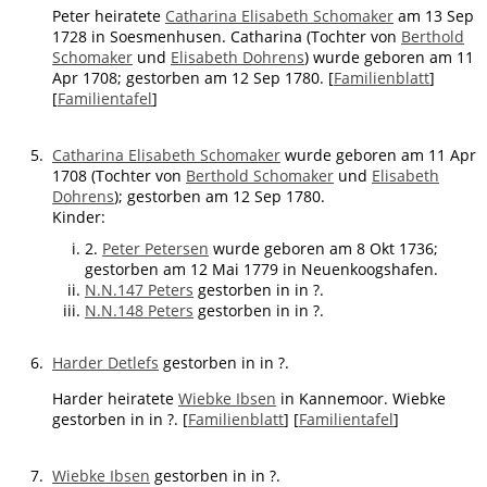
Peter heiratete
Catharina Elisabeth Schomaker
am 13 Sep
1728 in Soesmenhusen. Catharina (Tochter von
Berthold
Schomaker
und
Elisabeth Dohrens
) wurde geboren am 11
Apr 1708; gestorben am 12 Sep 1780. [
Familienblatt
]
[
Familientafel
]
5.
Catharina Elisabeth Schomaker
wurde geboren am 11 Apr
1708 (Tochter von
Berthold Schomaker
und
Elisabeth
Dohrens
); gestorben am 12 Sep 1780.
Kinder:
2.
Peter Petersen
wurde geboren am 8 Okt 1736;
gestorben am 12 Mai 1779 in Neuenkoogshafen.
N.N.147 Peters
gestorben in in ?.
N.N.148 Peters
gestorben in in ?.
6.
Harder Detlefs
gestorben in in ?.
Harder heiratete
Wiebke Ibsen
in Kannemoor. Wiebke
gestorben in in ?. [
Familienblatt
] [
Familientafel
]
7.
Wiebke Ibsen
gestorben in in ?.