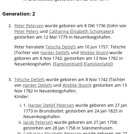
Generation: 2
2.
Peter Petersen
wurde geboren am 8 Okt 1736 (Sohn von
Peter Peters
und
Catharina Elisabeth Schomaker
);
gestorben am 12 Mai 1779 in Neuenkoogshafen.
Peter heiratete
Telsche Detlefs
am 10 Jun 1757. Telsche
(Tochter von
Harder Detlefs
und
Wiebke Ibsen
) wurde
geboren am 8 Nov 1742; gestorben am 13 Nov 1782 in
Neuenkoogshafen. [
Familienblatt
] [
Familientafel
]
3.
Telsche Detlefs
wurde geboren am 8 Nov 1742 (Tochter
von
Harder Detlefs
und
Wiebke Ibsen
); gestorben am 13
Nov 1782 in Neuenkoogshafen.
Kinder:
1.
Harder Detlef Petersen
wurde geboren am 27 Jan
1773 in Brunsbüttel; gestorben am 24 Jan 1825 in
Neuenkoogshafen.
Jacob Petersen
wurde geboren am 27 Jan 1758;
gestorben am 28 Jan 1758 in Soesmenhusen.
Catharina Elisabeth Petersen
wurde geboren am 27