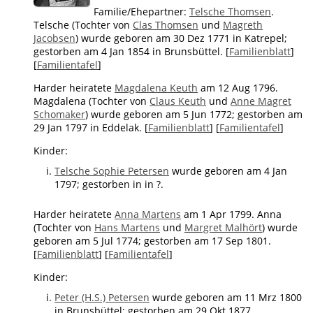
Familie/Ehepartner:
Telsche Thomsen
.
Telsche (Tochter von
Clas Thomsen
und
Magreth
Jacobsen
) wurde geboren am 30 Dez 1771 in Katrepel;
gestorben am 4 Jan 1854 in Brunsbüttel. [
Familienblatt
]
[
Familientafel
]
Harder heiratete
Magdalena Keuth
am 12 Aug 1796.
Magdalena (Tochter von
Claus Keuth
und
Anne Magret
Schomaker
) wurde geboren am 5 Jun 1772; gestorben am
29 Jan 1797 in Eddelak. [
Familienblatt
] [
Familientafel
]
Kinder:
Telsche Sophie Petersen
wurde geboren am 4 Jan
1797; gestorben in in ?.
Harder heiratete
Anna Martens
am 1 Apr 1799. Anna
(Tochter von
Hans Martens
und
Margret Malhört
) wurde
geboren am 5 Jul 1774; gestorben am 17 Sep 1801.
[
Familienblatt
] [
Familientafel
]
Kinder:
Peter (H.S.) Petersen
wurde geboren am 11 Mrz 1800
in Brunsbüttel; gestorben am 29 Okt 1877.