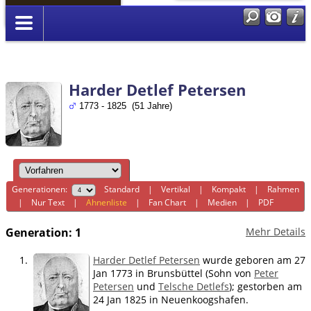
Anmelden
Harder Detlef Petersen
1773 - 1825 (51 Jahre)
Generationen:
Standard
|
Vertikal
|
Kompakt
|
Rahmen
|
Nur Text
|
Ahnenliste
|
Fan Chart
|
Medien
|
PDF
Generation: 1
Mehr Details
1.
Harder Detlef Petersen
wurde geboren am 27
Jan 1773 in Brunsbüttel (Sohn von
Peter
Petersen
und
Telsche Detlefs
); gestorben am
24 Jan 1825 in Neuenkoogshafen.