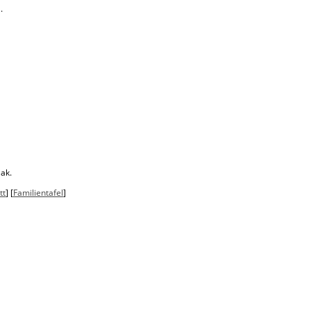
.
ak.
tt
] [
Familientafel
]