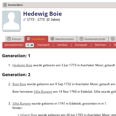
Anmelden
Hedewig Boie
1773 - 1773 (0 Jahre)
Person
Vorfahren
Nachkommen
Verwandtschaft
Generationen:
Standard
|
Vertikal
|
Kompakt
|
Rahmen
|
N
Generation: 1
1.
Hedewig Boie
wurde geboren am 3 Jun 1773 in Averlaker Moor; getauft 
Generation: 2
2.
Boie Boie
wurde geboren am 9 Sep 1732 in Averlaker Moor; getauft am 
Boie heiratete
Sillia Bungen
am 14 Nov 1760 in Eddelak. Sillia wurde gebo
3.
Sillia Bungen
wurde geboren in 1741 in Eddelak; gestorben in in ?.
Kinder:
Johann Boie
wurde geboren am 26 Jun 1765 in Averlaker Moor; getau