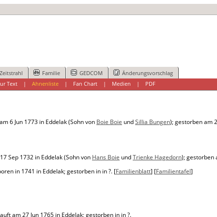
Zeitstrahl
Familie
GEDCOM
Änderungsvorschlag
ur Text
|
Ahnenliste
|
Fan Chart
|
Medien
|
PDF
am 6 Jun 1773 in Eddelak (Sohn von
Boie Boie
und
Sillia Bungen
); gestorben am 
17 Sep 1732 in Eddelak (Sohn von
Hans Boie
und
Trienke Hagedorn
); gestorben
ren in 1741 in Eddelak; gestorben in in ?. [
Familienblatt
] [
Familientafel
]
ft am 27 Jun 1765 in Eddelak; gestorben in in ?.