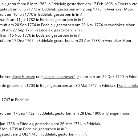
k; getauft am 8 Mrz 1763 in Eddelak; gestorben am 17 Feb 1806 in Elpersbüttel
etauft am 6 Jun 1773 in Eddelak; gestorben am 2 Sep 1773 in Averlaker Moor.
ft am 10 Jun 1770 in Eddelak; gestorben in in ?.
uft am 11 Jul 1782 in Eddelak; gestorben in in ?.
auft am 20 Sep 1774 in Eddelak; gestorben am 28 Nov 1774 in Averlaker Moor.
t am 27 Sep 1761 in Eddelak; gestorben in in ?.
 am 16 Nov 1776 in Eddelak; gestorben in in ?.
ft am 17 Dez 1767 in Eddelak; gestorben am 23 Apr 1783 in Averlaker Moor.
ohn von
Boye Hansen
und
Lencke Johannsen
); gestorben am 29 Dez 1759 in Eddel
rde geboren in 1703 in Balje; gestorben am 30 Mai 1747 in Eddelak. [
Familienbla
 1747 in Eddelak.
auft am 17 Sep 1732 in Eddelak; gestorben am 28 Dez 1800 in Blangenmoor.
Jun 1736 in Eddelak; gestorben am 26 Mrz 1754 in Eddelak.
Mai 1739 in Eddelak; gestorben in in ?.
tauft am 3 Okt 1743 in Eddelak; gestorben in in ?.