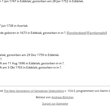
1 Jan 1747 in Eddelak; gestorben am 28 Jan 1752 in Eddelak.
Jun 1738 in Averlak.
 geboren in 1673 in Eddelak; gestorben in in ?. [
Familienblatt
] [
Familientafel
]
elak; gestorben am 29 Dez 1759 in Eddelak.
?.
 am 11 Aug 1696 in Eddelak; gestorben in in ?.
am 3 Okt 1703 in Eddelak; gestorben in in ?.
mit
The Next Generation of Genealogy Sitebuilding
v. 13.0.3, programmiert von Darrin 
Betreut von
Andreas Böttcher
.
Zurück zur Startseite