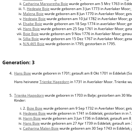
Catharina Margaretha Boie
wurde geboren am 5 Mrz 1763 in Eddela
1.
Hedewig Boie
wurde geboren am 3 Jun 1773 in Averlaker Moor; g
Malena Boie
wurde geboren am 8 Jun 1770 in Averlaker Moor; getau
Hedewig Boie
wurde geboren am 10 Jul 1782 in Averlaker Moor; geta
Elsabe Boie
wurde geboren am 18 Sep 1774 in averlaker Moor; get
Hans Boie
wurde geboren am 25 Sep 1761 in Averlaker Moor; getauf
Boie Boie
wurde geboren am 9 Nov 1776 in Averlaker Moor; getauft
Sillia Boie
wurde geboren am 15 Dez 1767 in Averlaker Moor; getau
N.N.465 Boie
wurde geboren in 1795; gestorben in 1795.
Generation: 3
4.
Hans Boie
wurde geboren in 1701; getauft am 8 Okt 1701 in Eddelak (S
Hans heiratete
Trienke Hagedorn
in 1731 in Averlaker Moor. Trienke wu
5.
Trienke Hagedorn
wurde geboren in 1703 in Balje; gestorben am 30 Mai
Kinder:
2.
Boie Boie
wurde geboren am 9 Sep 1732 in Averlaker Moor; get
Hedewig Boie
wurde geboren in 1741 in Eddelak; gestorben in in ?.
Harm Boie
wurde geboren am 3 Jun 1736 in Eddelak; getauft am 8 
Hans Boie
wurde geboren am 27 Apr 1739 in Eddelak; getauft am 3 
Catharina Malen Boie
wurde geboren am 30 Sep 1743 in Eddelak; ge