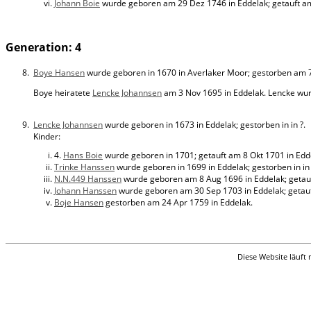
Johann Boie
wurde geboren am 29 Dez 1746 in Eddelak; getauft am 
Generation: 4
8.
Boye Hansen
wurde geboren in 1670 in Averlaker Moor; gestorben am 7 
Boye heiratete
Lencke Johannsen
am 3 Nov 1695 in Eddelak. Lencke wurde
9.
Lencke Johannsen
wurde geboren in 1673 in Eddelak; gestorben in in ?.
Kinder:
4.
Hans Boie
wurde geboren in 1701; getauft am 8 Okt 1701 in Edd
Trinke Hanssen
wurde geboren in 1699 in Eddelak; gestorben in in 
N.N.449 Hanssen
wurde geboren am 8 Aug 1696 in Eddelak; getauft
Johann Hanssen
wurde geboren am 30 Sep 1703 in Eddelak; getauft 
Boje Hansen
gestorben am 24 Apr 1759 in Eddelak.
Diese Website läuft 