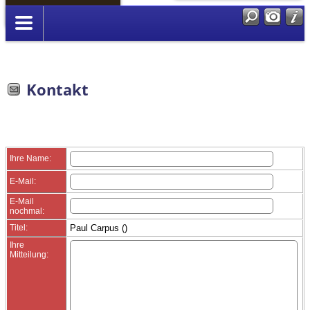
Anmelden
Kontakt
Ihre Name:
E-Mail:
E-Mail
nochmal:
Titel:
Paul Carpus ()
Ihre
Mitteilung: