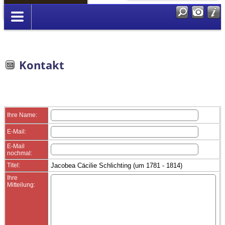
Anmelden
Kontakt
Ihre Name:
E-Mail:
E-Mail
nochmal:
Titel:
Jacobea Cäcilie Schlichting (um 1781 - 1814)
Ihre
Mitteilung: