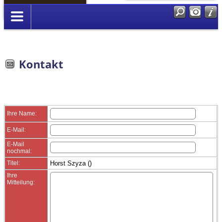
Anmelden
Kontakt
Ihre Name:
E-Mail:
E-Mail
nochmal:
Titel:
Horst Szyza ()
Ihre
Mitteilung: