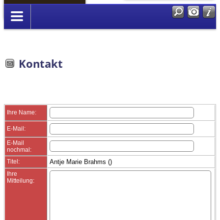
Anmelden
Kontakt
Ihre Name:
E-Mail:
E-Mail
nochmal:
Titel:
Antje Marie Brahms ()
Ihre
Mitteilung: