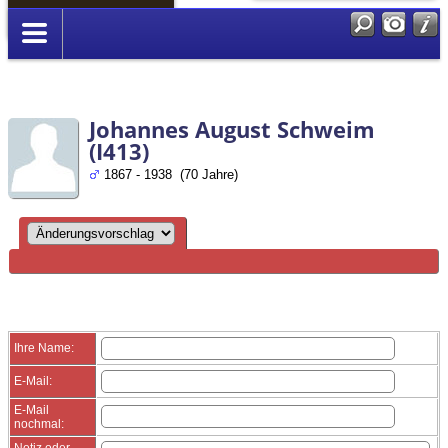
Anmelden
Johannes August Schweim
(I413)
1867 - 1938 (70 Jahre)
Ihre Name:
E-Mail:
E-Mail
nochmal:
Notiz oder