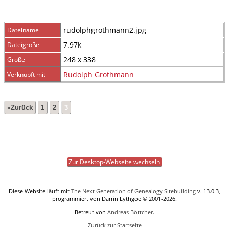
rudolphgrothmann2.jpg
Dateiname
7.97k
Dateigröße
248 x 338
Größe
Rudolph Grothmann
Verknüpft mit
«Zurück
1
2
3
Zur Desktop-Webseite wechseln
Diese Website läuft mit
The Next Generation of Genealogy Sitebuilding
v. 13.0.3,
programmiert von Darrin Lythgoe © 2001-2026.
Betreut von
Andreas Böttcher
.
Zurück zur Startseite