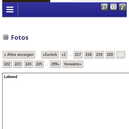
Anmelden
Fotos
» Alles anzeigen
«Zurück
«1
...
217
218
219
220
221
222
223
224
225
...
299»
Vorwärts»
Lebend