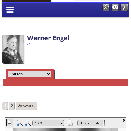
Anmelden
Werner Engel
1
2
Vorwärts»