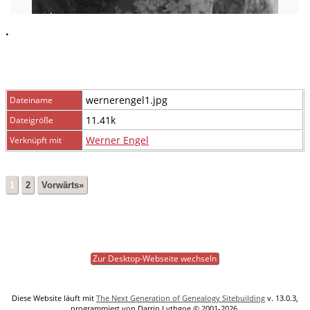
.
wernerengel1.jpg
Dateiname
11.41k
Dateigröße
Werner Engel
Verknüpft mit
1
2
Vorwärts»
Zur Desktop-Webseite wechseln
Diese Website läuft mit
The Next Generation of Genealogy Sitebuilding
v. 13.0.3,
programmiert von Darrin Lythgoe © 2001-2026.