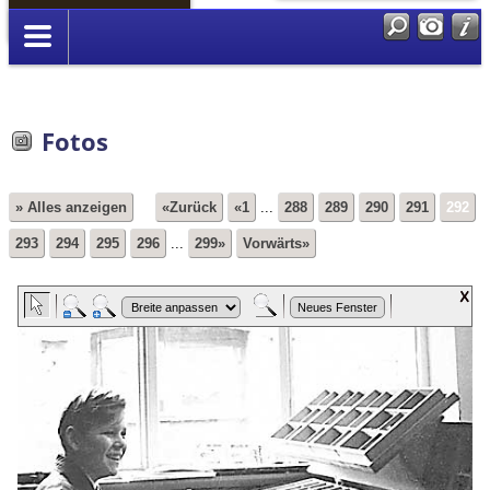
Anmelden
Fotos
» Alles anzeigen
«Zurück
«1
...
288
289
290
291
292
293
294
295
296
...
299»
Vorwärts»