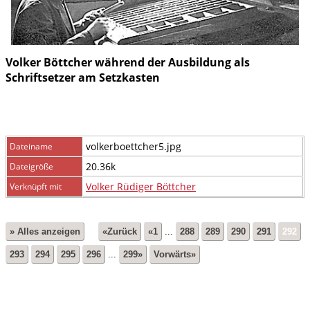
Volker Böttcher während der Ausbildung als
Schriftsetzer am Setzkasten
volkerboettcher5.jpg
Dateiname
20.36k
Dateigröße
Volker Rüdiger Böttcher
Verknüpft mit
» Alles anzeigen
«Zurück
«1
...
288
289
290
291
292
293
294
295
296
...
299»
Vorwärts»