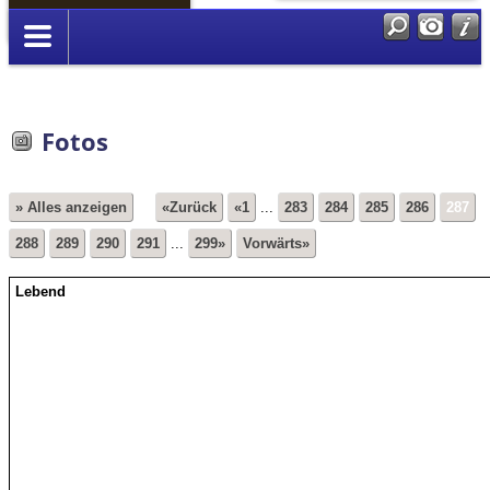
Anmelden
Fotos
» Alles anzeigen
«Zurück
«1
...
283
284
285
286
287
288
289
290
291
...
299»
Vorwärts»
Lebend