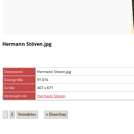
Hermann Stöven.jpg
Dateiname
Hermann Stöven.jpg
Dateigröße
91.01k
Größe
467 x 671
Verknüpft mit
Hermann Stöven
1
2
Vorwärts»
» Diaschau