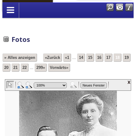
Anmelden
Fotos
» Alles anzeigen
«Zurück
«1
...
14
15
16
17
18
19
20
21
22
...
299»
Vorwärts»