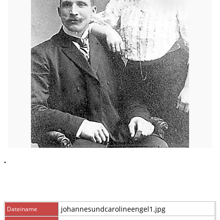
.
johannesundcarolineengel1.jpg
Dateiname