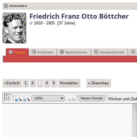
Anmelden
Friedrich Franz Otto Böttcher
1918 - 1955 (37 Jahre)
Person
Vorfahren
Nachkommen
Verwandtschaft
«Zurück
1
2
3
4
5
Vorwärts»
» Diaschau