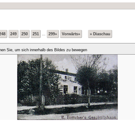
248
249
250
251
...
299»
Vorwärts»
» Diaschau