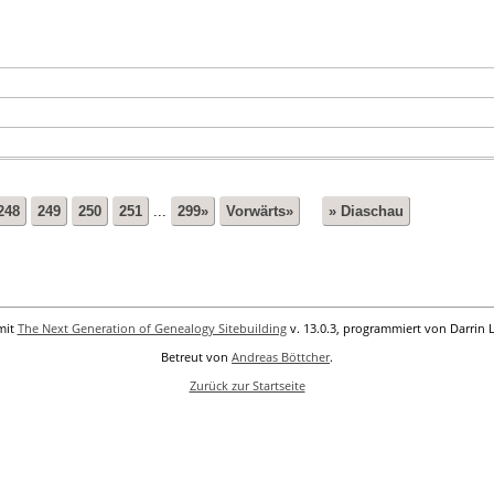
248
249
250
251
...
299»
Vorwärts»
» Diaschau
mit
The Next Generation of Genealogy Sitebuilding
v. 13.0.3, programmiert von Darrin 
Betreut von
Andreas Böttcher
.
Zurück zur Startseite