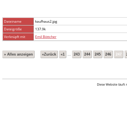
Dateiname
kaufhaus2.jpg
Dateigröße
137.9k
Verknüpft mit
Emil Böttcher
» Alles anzeigen
«Zurück
«1
...
243
244
245
246
247
Diese Website läuft 