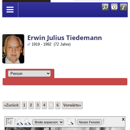
Anmelden
Erwin Julius Tiedemann
1919 - 1992 (72 Jahre)
«Zurück
1
2
3
4
5
6
Vorwärts»