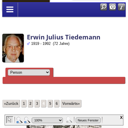
Anmelden
Erwin Julius Tiedemann
1919 - 1992 (72 Jahre)
«Zurück
1
2
3
4
5
6
Vorwärts»