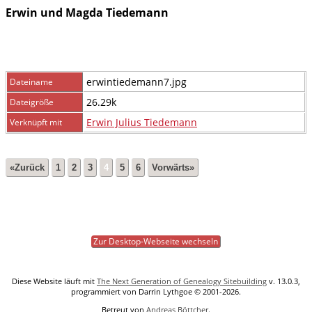
Erwin und Magda Tiedemann
erwintiedemann7.jpg
Dateiname
26.29k
Dateigröße
Erwin Julius Tiedemann
Verknüpft mit
«Zurück
1
2
3
4
5
6
Vorwärts»
Zur Desktop-Webseite wechseln
Diese Website läuft mit
The Next Generation of Genealogy Sitebuilding
v. 13.0.3,
programmiert von Darrin Lythgoe © 2001-2026.
Betreut von
Andreas Böttcher
.