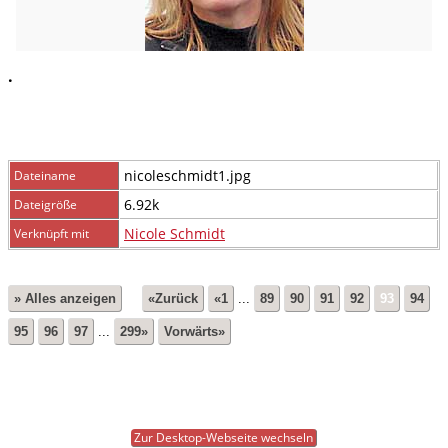
.
nicoleschmidt1.jpg
Dateiname
6.92k
Dateigröße
Nicole Schmidt
Verknüpft mit
» Alles anzeigen
«Zurück
«1
...
89
90
91
92
93
94
95
96
97
...
299»
Vorwärts»
Zur Desktop-Webseite wechseln