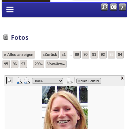
Anmelden
Fotos
» Alles anzeigen
«Zurück
«1
...
89
90
91
92
93
94
95
96
97
...
299»
Vorwärts»