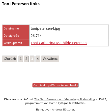
Toni Petersen links
tonipetersen4.jpg
Dateiname
26.71k
Dateigröße
Toni Catharina Mathilde Petersen
Verknüpft mit
«Zurück
1
2
3
4
Vorwärts»
Zur Desktop-Webseite wechseln
Diese Website läuft mit
The Next Generation of Genealogy Sitebuilding
v. 13.0.3,
programmiert von Darrin Lythgoe © 2001-2026.
Betreut von
Andreas Böttcher
.