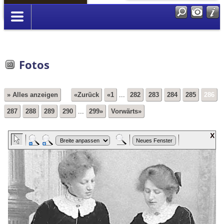
Anmelden
Fotos
» Alles anzeigen
«Zurück
«1
...
282
283
284
285
286
287
288
289
290
...
299»
Vorwärts»