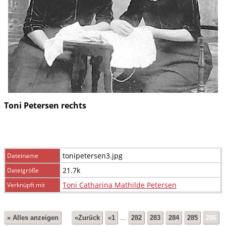
Toni Petersen rechts
tonipetersen3.jpg
Dateiname
21.7k
Dateigröße
Toni Catharina Mathilde Petersen
Verknüpft mit
» Alles anzeigen
«Zurück
«1
...
282
283
284
285
286