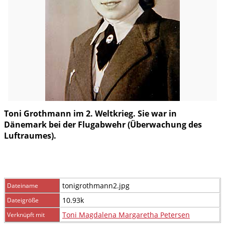
Toni Grothmann im 2. Weltkrieg. Sie war in
Dänemark bei der Flugabwehr (Überwachung des
Luftraumes).
tonigrothmann2.jpg
Dateiname
10.93k
Dateigröße
Toni Magdalena Margaretha Petersen
Verknüpft mit