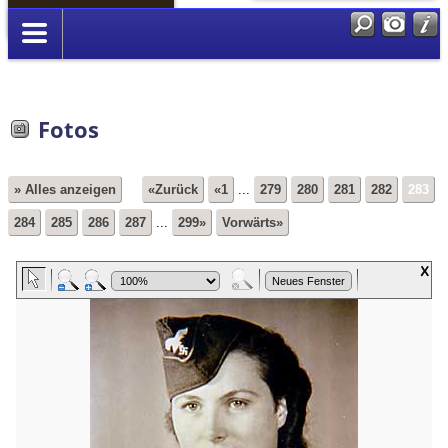
Anmelden
Fotos
» Alles anzeigen
«Zurück
«1
...
279
280
281
282
283
284
285
286
287
...
299»
Vorwärts»