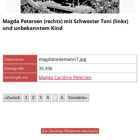
Magda Petersen (rechts) mit Schwester Toni (links)
und unbekanntem Kind
magdatiedemann7.jpg
Dateiname
35.93k
Dateigröße
Magda Caroline Petersen
Verknüpft mit
«Zurück
1
2
3
4
5
6
Vorwärts»
Zur Desktop-Webseite wechseln