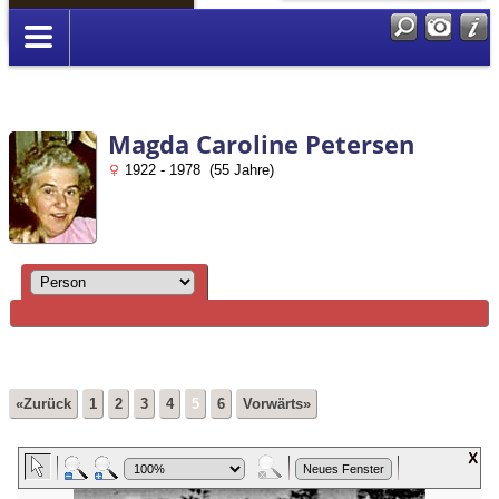
Anmelden
Magda Caroline Petersen
1922 - 1978 (55 Jahre)
«Zurück
1
2
3
4
5
6
Vorwärts»