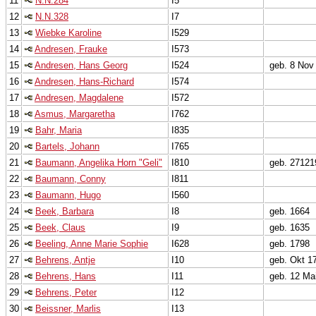
11
N.N.284
I5
12
N.N.328
I7
13
Wiebke Karoline
I529
14
Andresen, Frauke
I573
15
Andresen, Hans Georg
I524
geb. 8 Nov
16
Andresen, Hans-Richard
I574
17
Andresen, Magdalene
I572
18
Asmus, Margaretha
I762
19
Bahr, Maria
I835
20
Bartels, Johann
I765
21
Baumann, Angelika Horn "Geli"
I810
geb. 27121
22
Baumann, Conny
I811
23
Baumann, Hugo
I560
24
Beek, Barbara
I8
geb. 1664
25
Beek, Claus
I9
geb. 1635
26
Beeling, Anne Marie Sophie
I628
geb. 1798
27
Behrens, Antje
I10
geb. Okt 1
28
Behrens, Hans
I11
geb. 12 Ma
29
Behrens, Peter
I12
30
Beissner, Marlis
I13