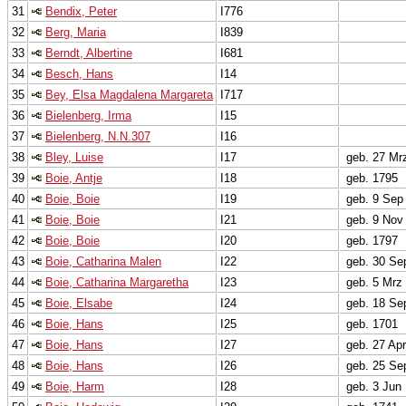
31
Bendix, Peter
I776
32
Berg, Maria
I839
33
Berndt, Albertine
I681
34
Besch, Hans
I14
35
Bey, Elsa Magdalena Margareta
I717
36
Bielenberg, Irma
I15
37
Bielenberg, N.N.307
I16
38
Bley, Luise
I17
geb. 27 Mr
39
Boie, Antje
I18
geb. 1795
40
Boie, Boie
I19
geb. 9 Sep
41
Boie, Boie
I21
geb. 9 Nov
42
Boie, Boie
I20
geb. 1797
43
Boie, Catharina Malen
I22
geb. 30 Se
44
Boie, Catharina Margaretha
I23
geb. 5 Mrz
45
Boie, Elsabe
I24
geb. 18 Se
46
Boie, Hans
I25
geb. 1701
47
Boie, Hans
I27
geb. 27 Ap
48
Boie, Hans
I26
geb. 25 Se
49
Boie, Harm
I28
geb. 3 Jun