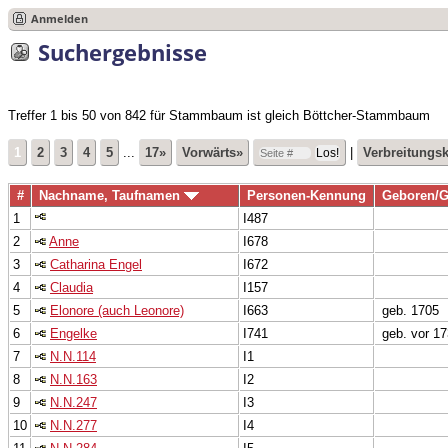
Anmelden
Suchergebnisse
Treffer 1 bis 50 von 842 für Stammbaum ist gleich Böttcher-Stammbaum
1
2
3
4
5
...
17»
Vorwärts»
|
Verbreitungsk
#
Nachname, Taufnamen
Personen-Kennung
Geboren/G
1
I487
2
Anne
I678
3
Catharina Engel
I672
4
Claudia
I157
5
Elonore (auch Leonore)
I663
geb. 1705
6
Engelke
I741
geb. vor 1
7
N.N.114
I1
8
N.N.163
I2
9
N.N.247
I3
10
N.N.277
I4