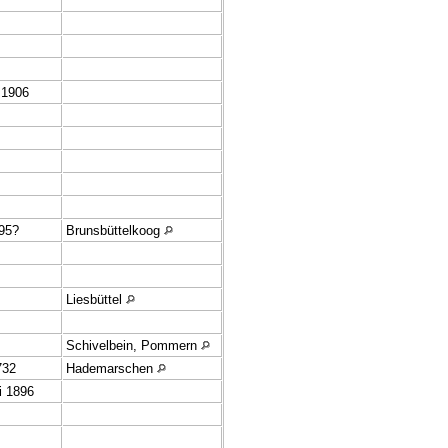
 1906
95?
Brunsbüttelkoog
Liesbüttel
Schivelbein, Pommern
732
Hademarschen
i 1896