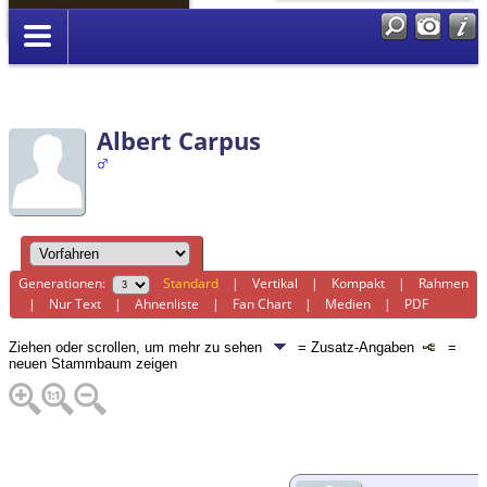
Anmelden
Albert Carpus
Generationen:
Standard
|
Vertikal
|
Kompakt
|
Rahmen
|
Nur Text
|
Ahnenliste
|
Fan Chart
|
Medien
|
PDF
Ziehen oder scrollen, um mehr zu sehen
= Zusatz-Angaben
=
neuen Stammbaum zeigen