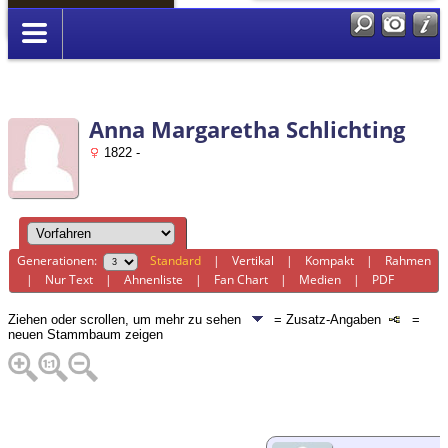
Anmelden
Anna Margaretha Schlichting
1822 -
Generationen:
Standard
|
Vertikal
|
Kompakt
|
Rahmen
|
Nur Text
|
Ahnenliste
|
Fan Chart
|
Medien
|
PDF
Ziehen oder scrollen, um mehr zu sehen
= Zusatz-Angaben
=
neuen Stammbaum zeigen