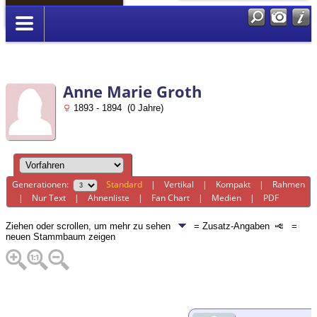
Anmelden
Anne Marie Groth
1893 - 1894 (0 Jahre)
Generationen:
Standard
|
Vertikal
|
Kompakt
|
Rahmen
|
Nur Text
|
Ahnenliste
|
Fan Chart
|
Medien
|
PDF
Ziehen oder scrollen, um mehr zu sehen
= Zusatz-Angaben
=
neuen Stammbaum zeigen