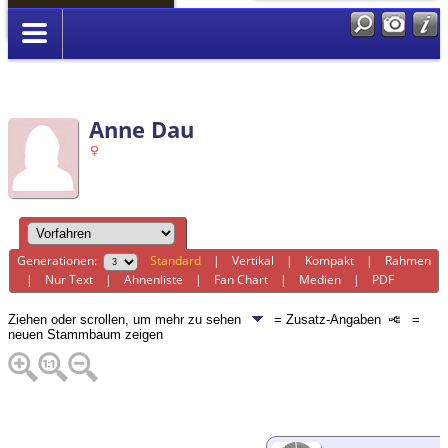
Anmelden
Anne Dau
Generationen:
Standard
|
Vertikal
|
Kompakt
|
Rahmen
|
Nur Text
|
Ahnenliste
|
Fan Chart
|
Medien
|
PDF
Ziehen oder scrollen, um mehr zu sehen
= Zusatz-Angaben
=
neuen Stammbaum zeigen