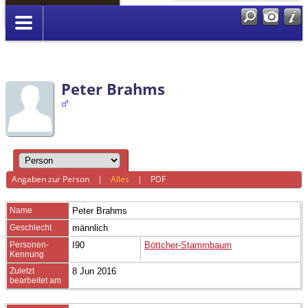
Anmelden
Peter Brahms
Angaben zur Person
|
Alles
|
PDF
Name
Peter
Brahms
Geschlecht
männlich
Personen-
I90
Böttcher-Stammbaum
Kennung
Zuletzt
8 Jun 2016
bearbeitet am