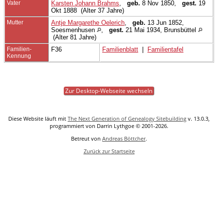
Vater
Karsten Johann Brahms
,
geb.
8 Nov 1850,
gest.
19
Okt 1888 (Alter 37 Jahre)
Mutter
Antje Margarethe Oelerich
,
geb.
13 Jun 1852,
Soesmenhusen
,
gest.
21 Mai 1934, Brunsbüttel
(Alter 81 Jahre)
Familien-
F36
Familienblatt
|
Familientafel
Kennung
Zur Desktop-Webseite wechseln
Diese Website läuft mit
The Next Generation of Genealogy Sitebuilding
v. 13.0.3,
programmiert von Darrin Lythgoe © 2001-2026.
Betreut von
Andreas Böttcher
.
Zurück zur Startseite