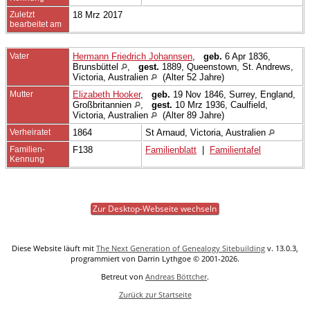
Zuletzt
18 Mrz 2017
bearbeitet am
Vater
Hermann Friedrich Johannsen
,
geb.
6 Apr 1836,
Brunsbüttel
,
gest.
1889, Queenstown, St. Andrews,
Victoria, Australien
(Alter 52 Jahre)
Mutter
Elizabeth Hooker
,
geb.
19 Nov 1846, Surrey, England,
Großbritannien
,
gest.
10 Mrz 1936, Caulfield,
Victoria, Australien
(Alter 89 Jahre)
Verheiratet
1864
St Arnaud, Victoria, Australien
Familien-
F138
Familienblatt
|
Familientafel
Kennung
Zur Desktop-Webseite wechseln
Diese Website läuft mit
The Next Generation of Genealogy Sitebuilding
v. 13.0.3,
programmiert von Darrin Lythgoe © 2001-2026.
Betreut von
Andreas Böttcher
.
Zurück zur Startseite