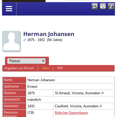
Anmelden
Herman Johansen
1875 - 1931 (56 Jahre)
Angaben zur Person
|
Alles
|
PDF
Name
Herman
Johansen
Spitzname
Ernest
Geboren
1875
St Arnaud, Victoria, Australien
Geschlecht
männlich
Gestorben
1931
Caulfield, Victoria, Australien
Personen-
I735
Böttcher-Stammbaum
Kennung