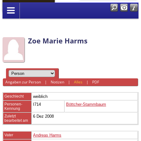
Anmelden
Zoe Marie Harms
Angaben zur Person
|
Notizen
|
Alles
|
PDF
Geschlecht
weiblich
Personen-
I714
Böttcher-Stammbaum
Kennung
Zuletzt
6 Dez 2008
bearbeitet am
Vater
Andreas Harms