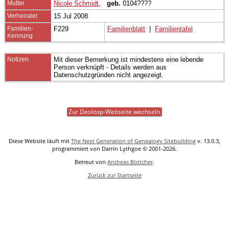
Mutter
Nicole Schmidt
,
geb.
0104????
Verheiratet
15 Jul 2008
Familien-
F229
Familienblatt
|
Familientafel
Kennung
Notizen
Mit dieser Bemerkung ist mindestens eine lebende
Person verknüpft - Details werden aus
Datenschutzgründen nicht angezeigt.
Zur Desktop-Webseite wechseln
Diese Website läuft mit
The Next Generation of Genealogy Sitebuilding
v. 13.0.3,
programmiert von Darrin Lythgoe © 2001-2026.
Betreut von
Andreas Böttcher
.
Zurück zur Startseite