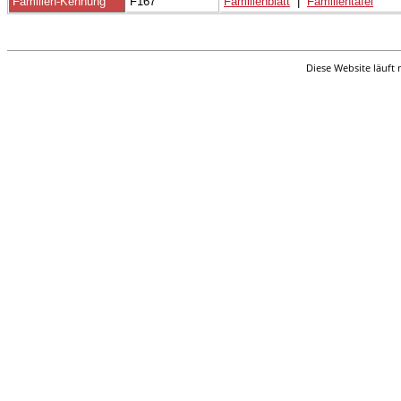
Familien-Kennung
F167
Familienblatt
|
Familientafel
Diese Website läuft 