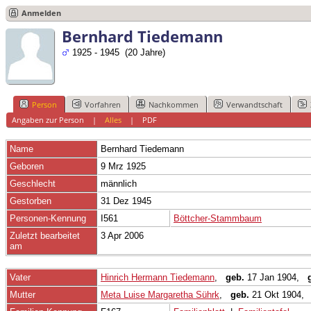
Anmelden
Bernhard Tiedemann
1925 - 1945 (20 Jahre)
Person
Vorfahren
Nachkommen
Verwandtschaft
Angaben zur Person
|
Alles
|
PDF
Name
Bernhard
Tiedemann
Geboren
9 Mrz 1925
Geschlecht
männlich
Gestorben
31 Dez 1945
Personen-Kennung
I561
Böttcher-Stammbaum
Zuletzt bearbeitet
3 Apr 2006
am
Vater
Hinrich Hermann Tiedemann
,
geb.
17 Jan 1904,
Mutter
Meta Luise Margaretha Sührk
,
geb.
21 Okt 1904