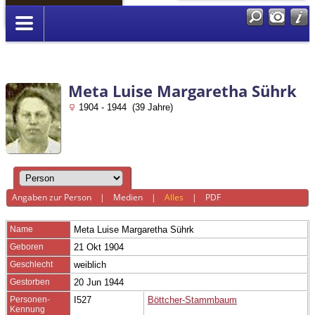
Anmelden
Meta Luise Margaretha Sührk
1904 - 1944 (39 Jahre)
Angaben zur Person
|
Medien
|
Alles
|
PDF
Name
Meta Luise Margaretha
Sührk
Geboren
21 Okt 1904
Geschlecht
weiblich
Gestorben
20 Jun 1944
Personen-
I527
Böttcher-Stammbaum
Kennung