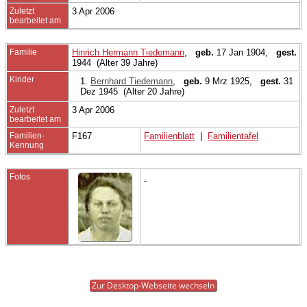
Zuletzt
3 Apr 2006
bearbeitet am
Familie
Hinrich Hermann Tiedemann
,
geb.
17 Jan 1904,
gest.
1944 (Alter 39 Jahre)
Kinder
1.
Bernhard Tiedemann
,
geb.
9 Mrz 1925,
gest.
31
Dez 1945 (Alter 20 Jahre)
Zuletzt
3 Apr 2006
bearbeitet am
Familien-
F167
Familienblatt
|
Familientafel
Kennung
Fotos
.
Zur Desktop-Webseite wechseln