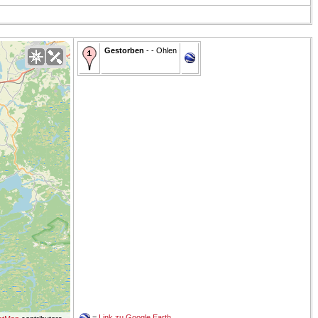
Gestorben
- - Ohlen
=
Link zu Google Earth