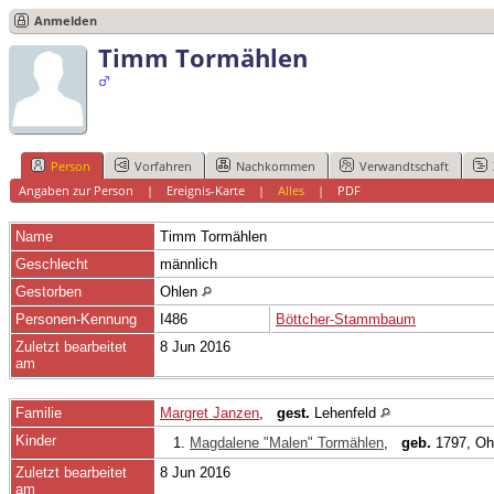
Anmelden
Timm Tormählen
Person
Vorfahren
Nachkommen
Verwandtschaft
Angaben zur Person
|
Ereignis-Karte
|
Alles
|
PDF
Name
Timm
Tormählen
Geschlecht
männlich
Gestorben
Ohlen
Personen-Kennung
I486
Böttcher-Stammbaum
Zuletzt bearbeitet
8 Jun 2016
am
Familie
Margret Janzen
,
gest.
Lehenfeld
Kinder
1.
Magdalene "Malen" Tormählen
,
geb.
1797, Oh
Zuletzt bearbeitet
8 Jun 2016
am