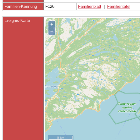
Familien-Kennung
F126
Familienblatt
|
Familientafel
Ereignis-Karte
+
−
5 km