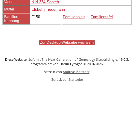
Vater
N.N.334 Scotch
Mutter
Elsbeth Tiedemann
Familien-
F150
Familienblatt
|
Familientafel
Kennung
Zur Desktop-Webseite wechseln
Diese Website läuft mit
The Next Generation of Genealogy Sitebuilding
v. 13.0.3,
programmiert von Darrin Lythgoe © 2001-2026.
Betreut von
Andreas Böttcher
.
Zurück zur Startseite