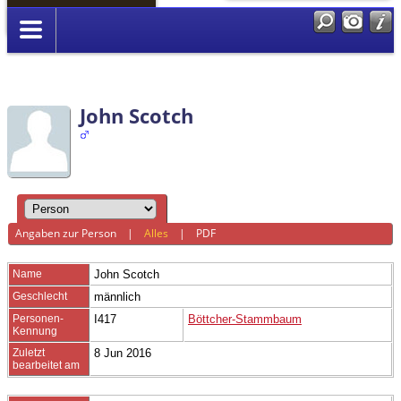
Anmelden
John Scotch
Angaben zur Person
|
Alles
|
PDF
Name
John
Scotch
Geschlecht
männlich
Personen-
I417
Böttcher-Stammbaum
Kennung
Zuletzt
8 Jun 2016
bearbeitet am