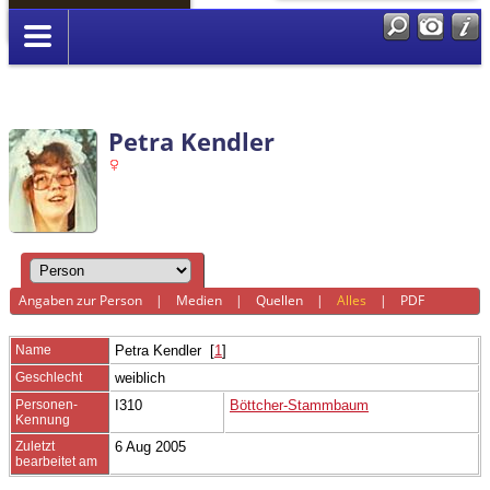
Anmelden
Petra Kendler
Angaben zur Person
|
Medien
|
Quellen
|
Alles
|
PDF
Name
Petra
Kendler
[
1
]
Geschlecht
weiblich
Personen-
I310
Böttcher-Stammbaum
Kennung
Zuletzt
6 Aug 2005
bearbeitet am