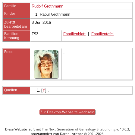
Familie
Rudolf Grothmann
Kinder
1.
Raoul Grothmann
Zuletzt
8 Jun 2016
bearbeitet am
Familien-
F93
Familienblatt
|
Familientafel
Kennung
Fotos
.
Quellen
[
Y
] .
Zur Desktop-Webseite wechseln
Diese Website läuft mit
The Next Generation of Genealogy Sitebuilding
v. 13.0.3,
programmiert von Darrin Lythgoe © 2001-2026.