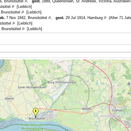
6, Brunsbüttel
,
gest.
1889, Queenstown, St. Andrews, Victoria, Australie
sbüttel
[Leiblich]
 Brunsbüttel
[Leiblich]
eb.
7 Nov 1842, Brunsbüttel
,
gest.
29 Jul 1914, Hamburg
(Alter 71 Jahr
sbüttel
[Leiblich]
 Brunsbüttel
[Leiblich]