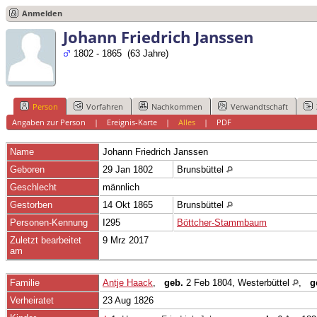
Anmelden
Johann Friedrich Janssen
1802 - 1865 (63 Jahre)
Person
Vorfahren
Nachkommen
Verwandtschaft
Angaben zur Person
|
Ereignis-Karte
|
Alles
|
PDF
Name
Johann Friedrich
Janssen
Geboren
29 Jan 1802
Brunsbüttel
Geschlecht
männlich
Gestorben
14 Okt 1865
Brunsbüttel
Personen-Kennung
I295
Böttcher-Stammbaum
Zuletzt bearbeitet
9 Mrz 2017
am
Familie
Antje Haack
,
geb.
2 Feb 1804, Westerbüttel
,
g
Verheiratet
23 Aug 1826