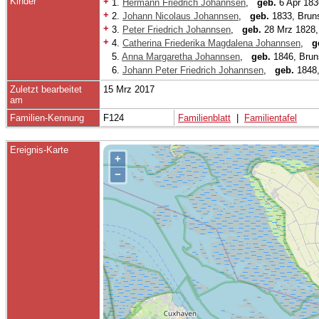
Kinder
+
1.
Hermann Friedrich Johannsen
,
geb.
6 Apr 183
+
2.
Johann Nicolaus Johannsen
,
geb.
1833, Brun
+
3.
Peter Friedrich Johannsen
,
geb.
28 Mrz 1828,
+
4.
Catherina Friederika Magdalena Johannsen
,
g
5.
Anna Margaretha Johannsen
,
geb.
1846, Brun
6.
Johann Peter Friedrich Johannsen
,
geb.
1848,
Zuletzt bearbeitet
15 Mrz 2017
am
Familien-Kennung
F124
Familienblatt
|
Familientafel
Ereignis-Karte
+
−