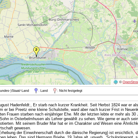
©
OpenStre
Bundes-)Staat/-Land
: Land
: Nicht festgelegt
gust Hadenfeldt:, Er starb nach kurzer Krankheit. Seit Herbst 1824 war er 
m er bei Preetz eine kleine Schulstelle, ward aber nach kurzer Frist in Neue
sten Frauen starben nach einjähriger Ehe. Mit der letzten lebte er mehr als 30
 Sohn in Osterbelmhusen als Lehrer gewählt zu sehen. Wie gerne er auch sein
tierten. Mit seinem Bruder Mar hat er im Charakter und Wesen eine Ähnlichkei
irtschaft gewesen.
hebung der Einwohnerschaft durch die dänische Regierung) ist ersichtlich, 
nen leben. Das sind Hermann Briehe, 19 Jahre alt, unverh., Schulpräperant, s