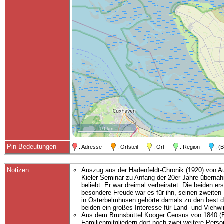
10 km
Pin-Bedeutungen
: Adresse
: Ortsteil
: Ort
: Region
: (
Notizen
Auszug aus der Hadenfeldt-Chronik (1920) von Au
Kieler Seminar zu Anfang der 20er Jahre übernah
beliebt. Er war dreimal verheiratet. Die beiden er
besondere Freude war es für ihn, seinen zweiten
in Osterbelmhusen gehörte damals zu den best do
beiden ein großes Interesse für Land- und Viehw
Aus dem Brunsbüttel Kooger Census von 1840 (Er
Familienmitgliedern dort noch zwei weitere Perso