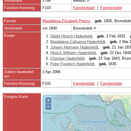
Verheiratet
1798
Meldorf
Familien-Kennung
F103
Familienblatt
|
Familientafel
Familie
Magdalena Elisabeth Peters
,
geb.
1805, Brunsbüt
Verheiratet
vor 1840
Brunsbüttel
Kinder
1.
Detlef Hinrich Hadenfeldt
,
geb.
3 Feb 1832,
2.
Magdalena Catharina Hadenfeldt
,
geb.
2 Mai 1
3.
Johann Hermann Hadenfeldt
,
geb.
21 Jan 183
4.
Hinrich Wilhelm Hadenfeldt
,
geb.
22 Dez 1840
5.
Christian Hadenfeldt
,
geb.
23 Sep 1843, Brun
6.
Peter Friedrich Hadenfeldt
,
geb.
1835
Zuletzt bearbeitet
2 Apr 2006
am
Familien-Kennung
F102
Familienblatt
|
Familientafel
Ereignis-Karte
+
−