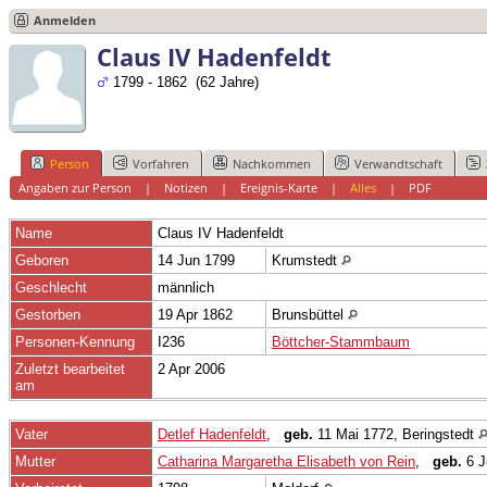
Anmelden
Claus IV Hadenfeldt
1799 - 1862 (62 Jahre)
Person
Vorfahren
Nachkommen
Verwandtschaft
Angaben zur Person
|
Notizen
|
Ereignis-Karte
|
Alles
|
PDF
Name
Claus IV
Hadenfeldt
Geboren
14 Jun 1799
Krumstedt
Geschlecht
männlich
Gestorben
19 Apr 1862
Brunsbüttel
Personen-Kennung
I236
Böttcher-Stammbaum
Zuletzt bearbeitet
2 Apr 2006
am
Vater
Detlef Hadenfeldt
,
geb.
11 Mai 1772, Beringstedt
Mutter
Catharina Margaretha Elisabeth von Rein
,
geb.
6 J