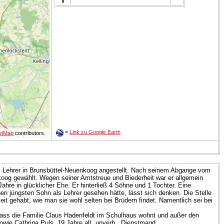
=
Link zu Google Earth
etMap
contributors.
als Lehrer in Brunsbüttel-Neuenkoog angestellt. Nach seinem Abgange vom
nkoog gewählt. Wegen seiner Amtstreue und Biederheit war er allgemein
 Jahre in glücklicher Ehe. Er hinterließ 4 Söhne und 1 Tochter. Eine
en jüngsten Sohn als Lehrer gesehen hätte, lässt sich denken. Die Stelle
t gehabt, wie man sie wohl selten bei Brüdern findet. Namentlich sei bei
dass die Familie Claus Hadenfeldt im Schulhaus wohnt und außer den
owie Cathrina Puls, 19 Jahre alt, unverh., Dienstmagd.