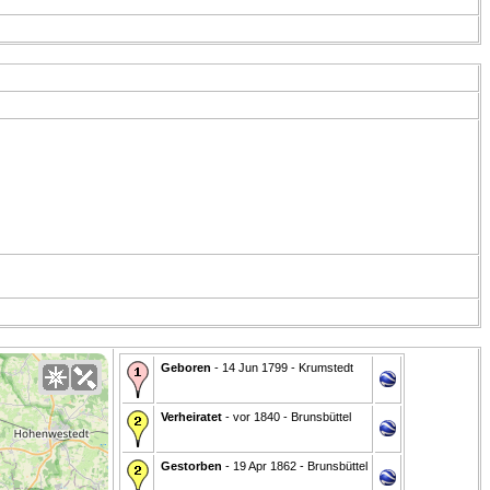
Geboren
- 14 Jun 1799 - Krumstedt
Verheiratet
- vor 1840 - Brunsbüttel
Gestorben
- 19 Apr 1862 - Brunsbüttel