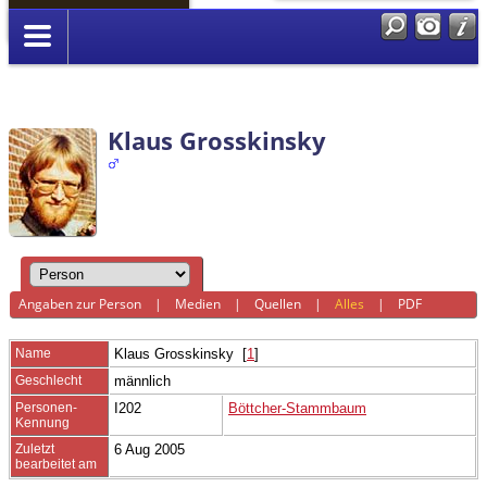
Anmelden
Klaus Grosskinsky
Angaben zur Person
|
Medien
|
Quellen
|
Alles
|
PDF
Name
Klaus
Grosskinsky
[
1
]
Geschlecht
männlich
Personen-
I202
Böttcher-Stammbaum
Kennung
Zuletzt
6 Aug 2005
bearbeitet am